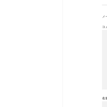
メ
コ
名